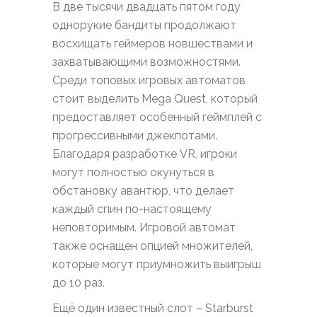
В две тысячи двадцать пятом году
однорукие бандиты продолжают
восхищать геймеров новшествами и
захватывающими возможностями.
Среди топовых игровых автоматов
стоит выделить Mega Quest, который
предоставляет особенный геймплей с
прогрессивными джекпотами.
Благодаря разработке VR, игроки
могут полностью окунуться в
обстановку авантюр, что делает
каждый спин по-настоящему
неповторимым. Игровой автомат
также оснащен опцией множителей,
которые могут приумножить выигрыш
до 10 раз.
Ещё один известный слот – Starburst