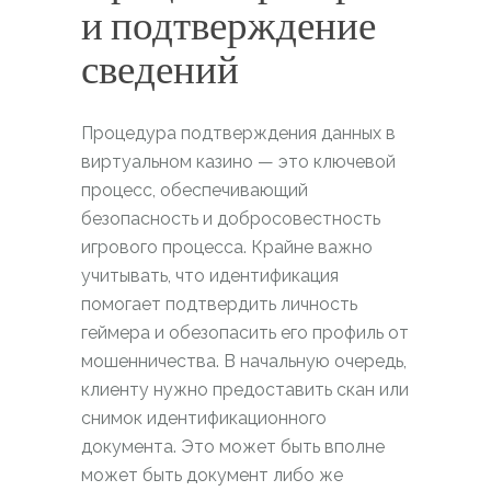
и подтверждение
сведений
Процедура подтверждения данных в
виртуальном казино — это ключевой
процесс, обеспечивающий
безопасность и добросовестность
игрового процесса. Крайне важно
учитывать, что идентификация
помогает подтвердить личность
геймера и обезопасить его профиль от
мошенничества. В начальную очередь,
клиенту нужно предоставить скан или
снимок идентификационного
документа. Это может быть вполне
может быть документ либо же