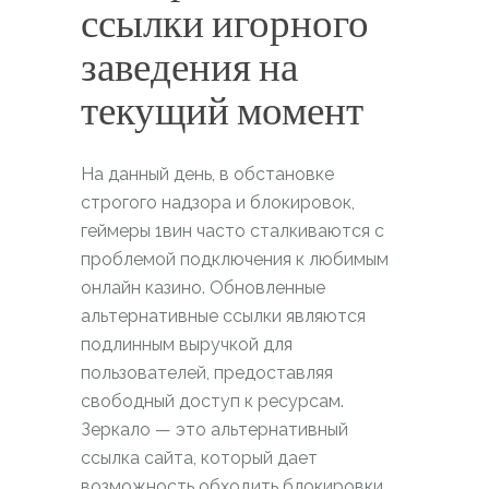
ссылки игорного
заведения на
текущий момент
На данный день, в обстановке
строгого надзора и блокировок,
геймеры 1вин часто сталкиваются с
проблемой подключения к любимым
онлайн казино. Обновленные
альтернативные ссылки являются
подлинным выручкой для
пользователей, предоставляя
свободный доступ к ресурсам.
Зеркало — это альтернативный
ссылка сайта, который дает
возможность обходить блокировки