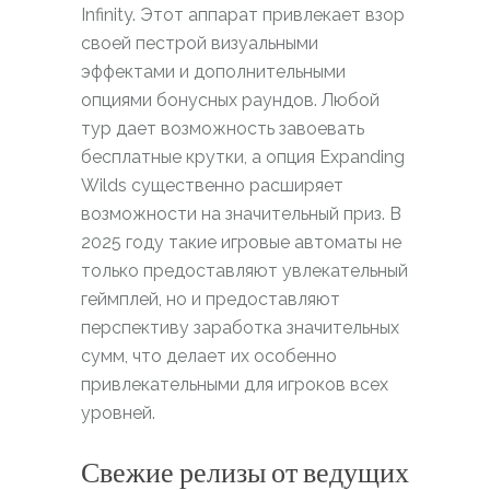
Infinity. Этот аппарат привлекает взор
своей пестрой визуальными
эффектами и дополнительными
опциями бонусных раундов. Любой
тур дает возможность завоевать
бесплатные крутки, а опция Expanding
Wilds существенно расширяет
возможности на значительный приз. В
2025 году такие игровые автоматы не
только предоставляют увлекательный
геймплей, но и предоставляют
перспективу заработка значительных
сумм, что делает их особенно
привлекательными для игроков всех
уровней.
Свежие релизы от ведущих