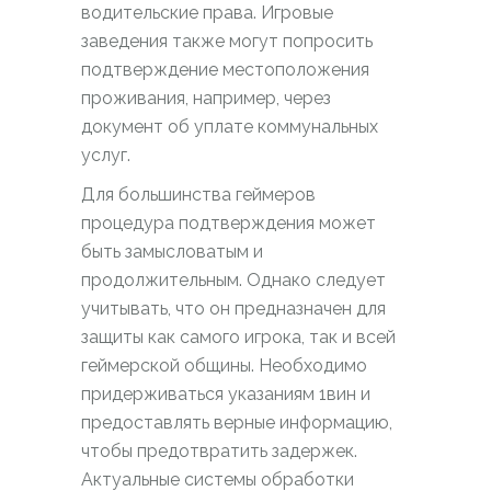
водительские права. Игровые
заведения также могут попросить
подтверждение местоположения
проживания, например, через
документ об уплате коммунальных
услуг.
Для большинства геймеров
процедура подтверждения может
быть замысловатым и
продолжительным. Однако следует
учитывать, что он предназначен для
защиты как самого игрока, так и всей
геймерской общины. Необходимо
придерживаться указаниям 1вин и
предоставлять верные информацию,
чтобы предотвратить задержек.
Актуальные системы обработки