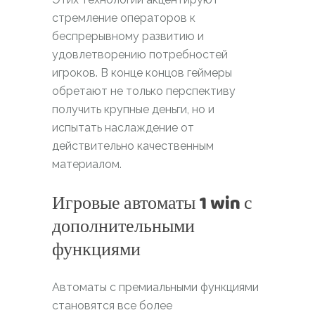
стремление операторов к
беспрерывному развитию и
удовлетворению потребностей
игроков. В конце концов геймеры
обретают не только перспективу
получить крупные деньги, но и
испытать наслаждение от
действительно качественным
материалом.
Игровые автоматы 1 win с
дополнительными
функциями
Автоматы с премиальными функциями
становятся все более