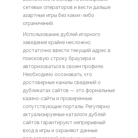
сетевых операторов и вести дальше
азартные игры без каких-либо
ограничений.
Использование дублей игорного
заведения крайне несложно:
достаточно ввести текущий адрес в
поисковую строку браузера и
авторизоваться в своем профиле.
Необходимо осознавать, что
достоверные каналы сведений о
дубликатах сайтов — это формальные
казино-сайты и проверенные
сопутствующие порталы. Регулярно
актуализируемые каталоги дублей
сайтов гарантируют непрерывный
вход в игры и охраняют данные