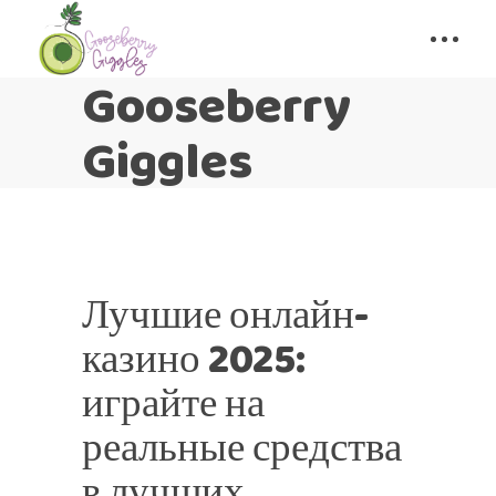
Gooseberry
Giggles
Лучшие онлайн-
казино 2025:
играйте на
реальные средства
в лучших