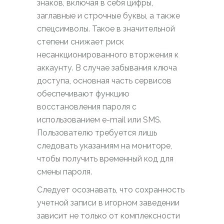
знаков, включая в себя цифры,
заглавные и строчные буквы, а также
спецсимволы. Такое в значительной
степени снижает риск
несанкционированного вторжения к
аккаунту. В случае забывания ключа
доступа, основная часть сервисов
обеспечивают функцию
восстановления пароля с
использованием e-mail или SMS.
Пользователю требуется лишь
следовать указаниям на мониторе,
чтобы получить временный код для
смены пароля.
Следует осознавать, что сохранность
учетной записи в игорном заведении
зависит не только от комплексности