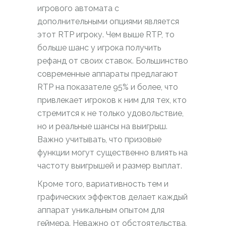
игрового автомата с
дополнительными опциями является
этот RTP игроку. Чем выше RTP, то
больше шанс у игрока получить
рефанд от своих ставок. Большинство
современные аппараты предлагают
RTP на показателе 95% и более, что
привлекает игроков к ним для тех, кто
стремится к не только удовольствие,
но и реальные шансы на выигрыш.
Важно учитывать, что призовые
функции могут существенно влиять на
частоту выигрышей и размер выплат.
Кроме того, вариативность тем и
графических эффектов делает каждый
аппарат уникальным опытом для
геймера. Неважно от обстоятельства,