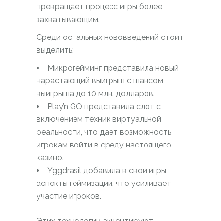
превращает процесс игры более
захватывающим.
Среди остальных нововведений стоит
выделить:
Микрогейминг представила новый
нарастающий выигрыш с шансом
выигрыша до 10 млн. долларов.
Play’n GO представила слот с
включением техник виртуальной
реальности, что дает возможность
игрокам войти в среду настоящего
казино.
Yggdrasil добавила в свои игры,
аспекты геймизации, что усиливает
участие игроков.
Этих технологии акцентируют