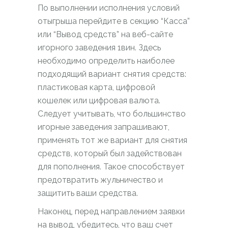
По выполнении исполнения условий
отыгрыша перейдите в секцию “Касса”
или “Вывод средств” на веб-сайте
игорного заведения 1вин. Здесь
необходимо определить наиболее
подходящий вариант снятия средств:
пластиковая карта, цифровой
кошелек или цифровая валюта.
Следует учитывать, что большинство
игорные заведения запрашивают,
применять тот же вариант для снятия
средств, который был задействован
для пополнения. Такое способствует
предотвратить жульничество и
защитить ваши средства.
Наконец, перед направлением заявки
на вывод, убедитесь, что ваш счет