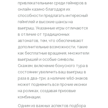
привлекательными среди геймеров в
онлайн казино благодаря их
способности предлагать интересный
геймплей и высокие шансы на
выигрыш. Указанные игры отличаются
в отличие от традиционных
автоматов, тем, что обеспечивают
дополнительные возможности, такие
как бесплатные вращения, множители
выигрышей и особые символы.
Скажем, включение бонусного тура в
состоянии увеличить ваш выигрыш в
раза в два-три, а наличие wild-знаков
может подменить все прочие иконки
на роликах, создавая призовые
комбинации.
Одним из важных аспектов подбора