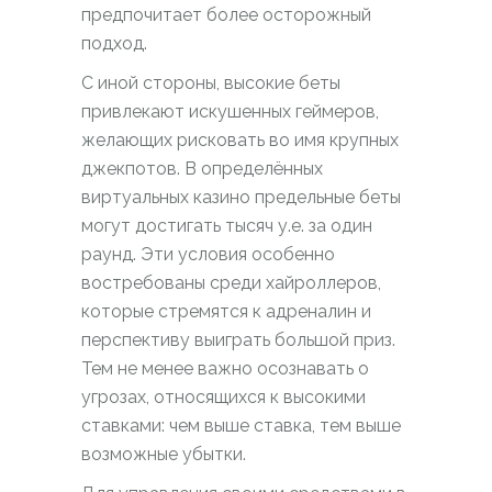
предпочитает более осторожный
подход.
С иной стороны, высокие беты
привлекают искушенных геймеров,
желающих рисковать во имя крупных
джекпотов. В определённых
виртуальных казино предельные беты
могут достигать тысяч у.е. за один
раунд. Эти условия особенно
востребованы среди хайроллеров,
которые стремятся к адреналин и
перспективу выиграть большой приз.
Тем не менее важно осознавать о
угрозах, относящихся к высокими
ставками: чем выше ставка, тем выше
возможные убытки.