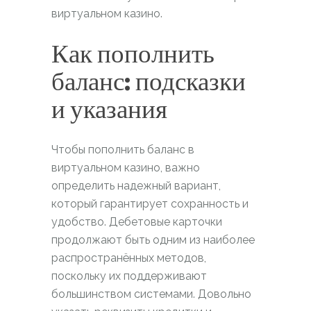
виртуальном казино.
Как пополнить
баланс: подсказки
и указания
Чтобы пополнить баланс в
виртуальном казино, важно
определить надежный вариант,
который гарантирует сохранность и
удобство. Дебетовые карточки
продолжают быть одним из наиболее
распространённых методов,
поскольку их поддерживают
большинством системами. Довольно