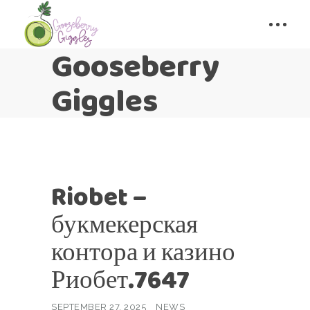
Gooseberry
Giggles
Riobet –
букмекерская
контора и казино
Риобет.7647
SEPTEMBER 27, 2025
NEWS