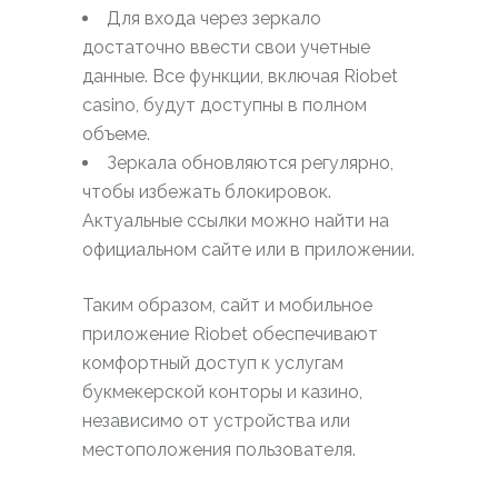
Для входа через зеркало
достаточно ввести свои учетные
данные. Все функции, включая Riobet
casino, будут доступны в полном
объеме.
Зеркала обновляются регулярно,
чтобы избежать блокировок.
Актуальные ссылки можно найти на
официальном сайте или в приложении.
Таким образом, сайт и мобильное
приложение Riobet обеспечивают
комфортный доступ к услугам
букмекерской конторы и казино,
независимо от устройства или
местоположения пользователя.