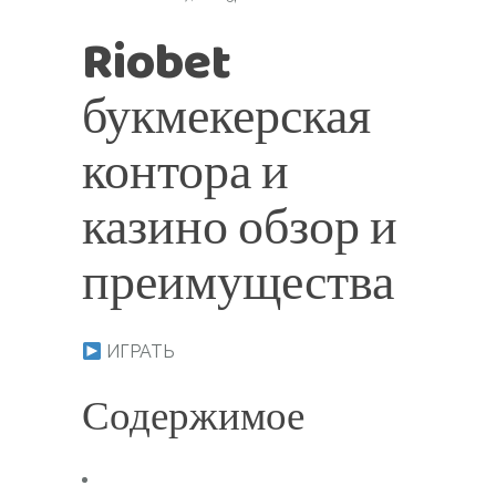
Riobet
букмекерская
контора и
казино обзор и
преимущества
ИГРАТЬ
Содержимое