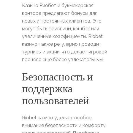
Казино Риобет и букмекерская
контора предлагают бонусы для
новых и постоянных клиентов. Это
могут быть фриспины, кэшбэк или
увеличенные коэффициенты. Riobet
казино также регулярно проводит
турниры и акции, что делает игровой
процесс еще более увлекательным.
Безопасность и
поддержка
пользователей
Riobet казино уделяет особое
внимание безопасности и комфорту