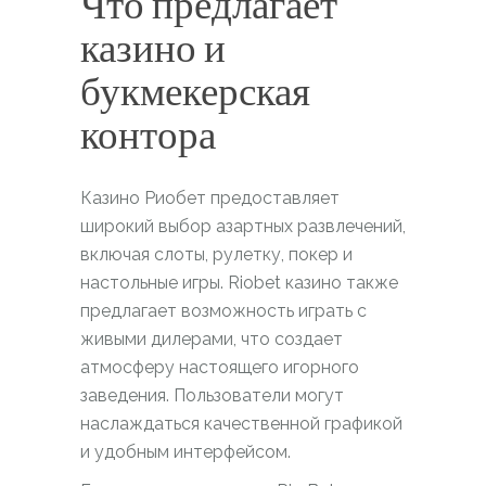
Что предлагает
казино и
букмекерская
контора
Казино Риобет предоставляет
широкий выбор азартных развлечений,
включая слоты, рулетку, покер и
настольные игры. Riobet казино также
предлагает возможность играть с
живыми дилерами, что создает
атмосферу настоящего игорного
заведения. Пользователи могут
наслаждаться качественной графикой
и удобным интерфейсом.