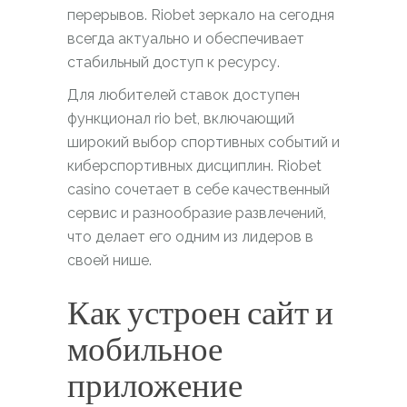
перерывов. Riobet зеркало на сегодня
всегда актуально и обеспечивает
стабильный доступ к ресурсу.
Для любителей ставок доступен
функционал rio bet, включающий
широкий выбор спортивных событий и
киберспортивных дисциплин. Riobet
casino сочетает в себе качественный
сервис и разнообразие развлечений,
что делает его одним из лидеров в
своей нише.
Как устроен сайт и
мобильное
приложение