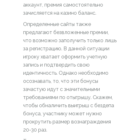
аккаунт, премия самостоятельно
зачисляется на казино баланс.
Определенные сайты также
предлагают безвложенные премии,
что возможно заполучить только лишь
за регистрацию. В данной ситуации
игроку хватает оформить учетную
запись и подтвердить свою
идентичность. Однако необходимо
осознавать, то, что эти бонусы
зачастую идут с значительными
требованиями по отыгрышу. Скажем,
чтобы обналичить выигрыш с бездепа
бонуса, участнику может нужно
прокрутить размер вознаграждения
20-30 раз.