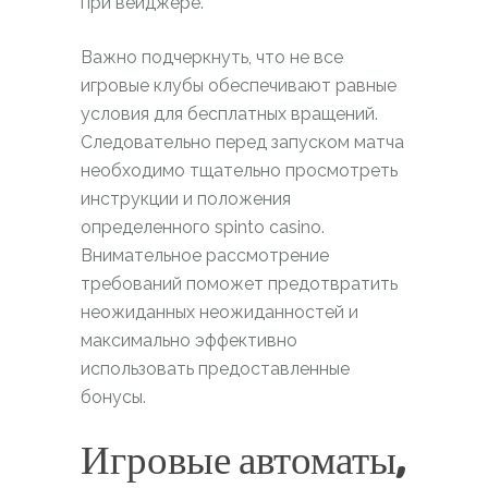
при вейджере.
Важно подчеркнуть, что не все
игровые клубы обеспечивают равные
условия для бесплатных вращений.
Следовательно перед запуском матча
необходимо тщательно просмотреть
инструкции и положения
определенного spinto casino.
Внимательное рассмотрение
требований поможет предотвратить
неожиданных неожиданностей и
максимально эффективно
использовать предоставленные
бонусы.
Игровые автоматы,