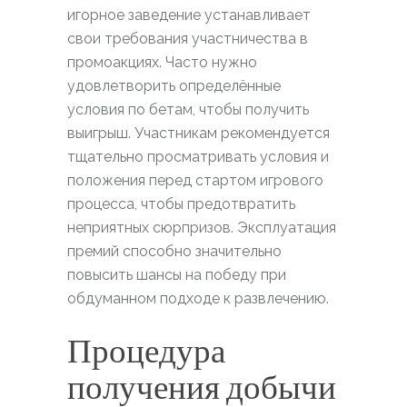
игорное заведение устанавливает
свои требования участничества в
промоакциях. Часто нужно
удовлетворить определённые
условия по бетам, чтобы получить
выигрыш. Участникам рекомендуется
тщательно просматривать условия и
положения перед стартом игрового
процесса, чтобы предотвратить
неприятных сюрпризов. Эксплуатация
премий способно значительно
повысить шансы на победу при
обдуманном подходе к развлечению.
Процедура
получения добычи