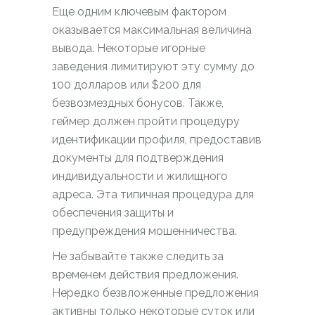
Еще одним ключевым фактором
оказывается максимальная величина
вывода. Некоторые игорные
заведения лимитируют эту сумму до
100 долларов или $200 для
безвозмездных бонусов. Также,
геймер должен пройти процедуру
идентификации профиля, предоставив
документы для подтверждения
индивидуальности и жилищного
адреса. Эта типичная процедура для
обеспечения защиты и
предупреждения мошенничества.
Не забывайте также следить за
временем действия предложения.
Нередко безвложенные предложения
активны только некоторые суток или