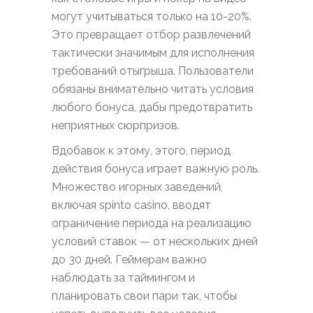
могут учитываться только на 10-20%.
Это превращает отбор развлечений
тактически значимым для исполнения
требований отыгрыша. Пользователи
обязаны внимательно читать условия
любого бонуса, дабы предотвратить
неприятных сюрпризов.
Вдобавок к этому, этого, период
действия бонуса играет важную роль.
Множество игорных заведений,
включая spinto casino, вводят
ограничение периода на реализацию
условий ставок — от нескольких дней
до 30 дней. Геймерам важно
наблюдать за таймингом и
планировать свои пари так, чтобы