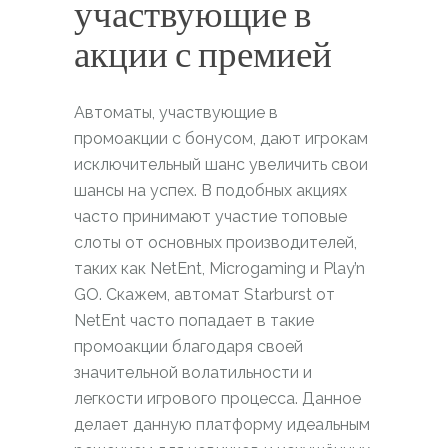
участвующие в
акции с премией
Автоматы, участвующие в
промоакции с бонусом, дают игрокам
исключительный шанс увеличить свои
шансы на успех. В подобных акциях
часто принимают участие топовые
слоты от основных производителей,
таких как NetEnt, Microgaming и Play’n
GO. Скажем, автомат Starburst от
NetEnt часто попадает в такие
промоакции благодаря своей
значительной волатильности и
легкости игрового процесса. Данное
делает данную платформу идеальным