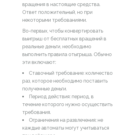
вращения в настоящие средства.
Ответ положительный, но при
некоторыми требованиями.
Во-первых, чтобы конвертировать
выигрыш от бесплатных вращений в
реальные деньги, необходимо
выполнить правила отыгрыша. Обычно
эти включают:
Ставочный требование: количество
раз, которое необходимо поставить
полученные деньги.
Период действия: период, в
течение которого нужно осуществить
требования.
Ограничения на развлечения: не
каждые автоматы могут учитываться