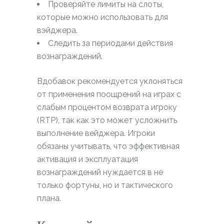
Проверяйте лимиты на слоты,
которые можно использовать для
вэйджера.
Следить за периодами действия
вознаграждений.
Вдобавок рекомендуется уклоняться
от применения поощрений на играх с
слабым процентом возврата игроку
(RTP), так как это может усложнить
выполнение вейджера. Игроки
обязаны учитывать, что эффективная
активация и эксплуатация
вознаграждений нуждается в не
только фортуны, но и тактического
плана.