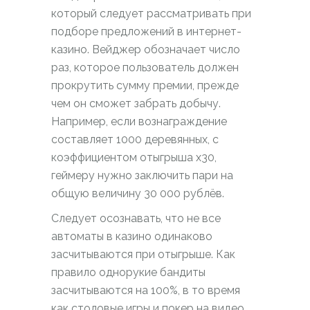
который следует рассматривать при
подборе предложений в интернет-
казино. Вейджер обозначает число
раз, которое пользователь должен
прокрутить сумму премии, прежде
чем он сможет забрать добычу.
Например, если вознаграждение
составляет 1000 деревянных, с
коэффициентом отыгрыша x30,
геймеру нужно заключить пари на
общую величину 30 000 рублёв.
Следует осознавать, что не все
автоматы в казино одинаково
засчитываются при отыгрыше. Как
правило однорукие бандиты
засчитываются на 100%, в то время
как столовые игры и покер на видео