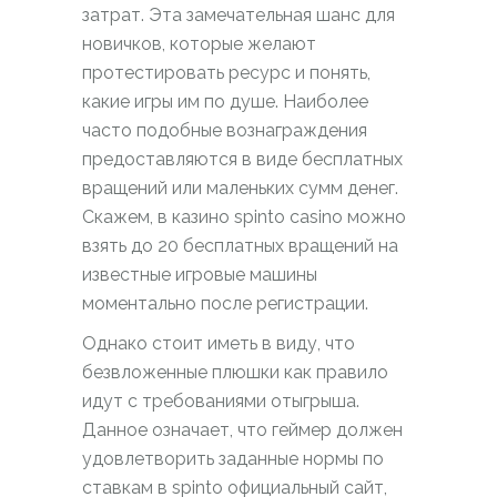
затрат. Эта замечательная шанс для
новичков, которые желают
протестировать ресурс и понять,
какие игры им по душе. Наиболее
часто подобные вознаграждения
предоставляются в виде бесплатных
вращений или маленьких сумм денег.
Скажем, в казино spinto casino можно
взять до 20 бесплатных вращений на
известные игровые машины
моментально после регистрации.
Однако стоит иметь в виду, что
безвложенные плюшки как правило
идут с требованиями отыгрыша.
Данное означает, что геймер должен
удовлетворить заданные нормы по
ставкам в spinto официальный сайт,