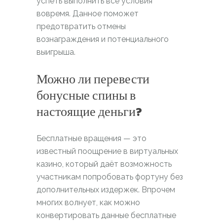
успеть выполнить все условия
вовремя. Данное поможет
предотвратить отмены
вознаграждения и потенциального
выигрыша.
Можно ли перевести
бонусные спины в
настоящие деньги?
Бесплатные вращения — это
известный поощрение в виртуальных
казино, который даёт возможность
участникам попробовать фортуну без
дополнительных издержек. Впрочем
многих волнует, как можно
конвертировать данные бесплатные