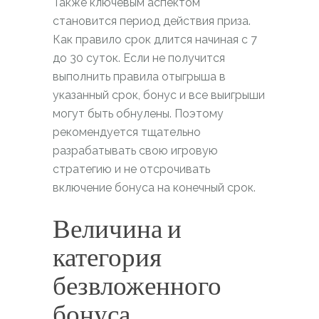
Также ключевым аспектом
становится период действия приза.
Как правило срок длится начиная с 7
до 30 суток. Если не получится
выполнить правила отыгрыша в
указанный срок, бонус и все выигрыши
могут быть обнулены. Поэтому
рекомендуется тщательно
разрабатывать свою игровую
стратегию и не отсрочивать
включение бонуса на конечный срок.
Величина и
категория
безвложенного
бонуса