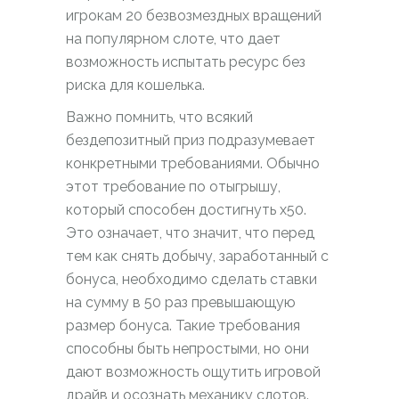
игрокам 20 безвозмездных вращений
на популярном слоте, что дает
возможность испытать ресурс без
риска для кошелька.
Важно помнить, что всякий
бездепозитный приз подразумевает
конкретными требованиями. Обычно
этот требование по отыгрышу,
который способен достигнуть x50.
Это означает, что значит, что перед
тем как снять добычу, заработанный с
бонуса, необходимо сделать ставки
на сумму в 50 раз превышающую
размер бонуса. Такие требования
способны быть непростыми, но они
дают возможность ощутить игровой
драйв и осознать механику слотов.