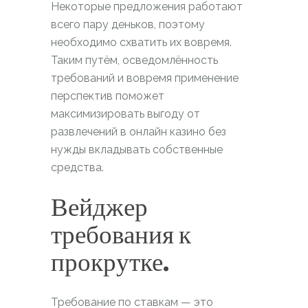
Некоторые предложения работают
всего пару деньков, поэтому
необходимо схватить их вовремя.
Таким путём, осведомлённость
требований и вовремя применение
перспектив поможет
максимизировать выгоду от
развлечений в онлайн казино без
нужды вкладывать собственные
средства.
Вейджер
требования к
прокрутке.
Требование по ставкам — это