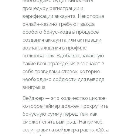
необходимо будет выполнить
процедуру регистрации и
верификации аккаунта. Некоторые
онлайн-казино требуют ввода
особого бонус-кода в процессе
создания аккаунта или активации
вознаграждения в профиле
пользователя. Вдобавок, зачастую
такие вознаграждения включают в
себя правилами ставок, которые
необходимо соблюсти для вывода
выигрыша.
Вейджер — это количество циклов,
которое геймер должен прокрутить
бонусную сумму перед тем, как
сможет снять выигрыш. Например,
если правила вейджера равны x30, а