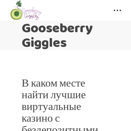
Gooseberry
Giggles
В каком месте
найти лучшие
виртуальные
казино с
бездепозитными