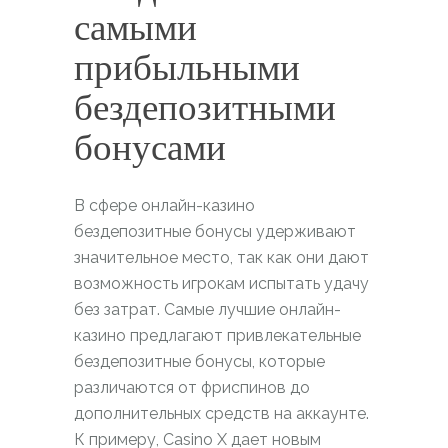
самыми
прибыльными
бездепозитными
бонусами
В сфере онлайн-казино
бездепозитные бонусы удерживают
значительное место, так как они дают
возможность игрокам испытать удачу
без затрат. Самые лучшие онлайн-
казино предлагают привлекательные
бездепозитные бонусы, которые
различаются от фриспинов до
дополнительных средств на аккаунте.
К примеру, Casino X дает новым