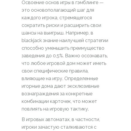
Освоение основ игры в гэмблинге —
это основополагающий шаг для
каждого игрока, стремящегося
сократить риски и расширить свои
шансы на выигрыш. Например, в
blackjack знание наилучшей стратегии
способно уменьшить преимущество
заведения до 0,5%. Важно осознавать,
что любое игровой дом может иметь
свои специфические правила,
влияющие на игру. Определенные
игорные дома дают эксклюзивные
вознаграждения за конкретные
комбинации карточек, что может
повлиять на игровую тактику.
В игровых автоматах, в частности,
игроки зачастую сталкиваются с