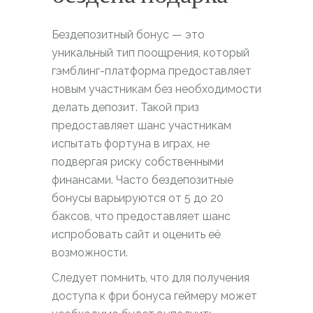
Бездепозитный бонус — это
уникальный тип поощрения, который
гэмблинг-платформа предоставляет
новым участникам без необходимости
делать депозит. Такой приз
предоставляет шанс участникам
испытать фортуна в играх, не
подвергая риску собственными
финансами. Часто бездепозитные
бонусы варьируются от 5 до 20
баксов, что предоставляет шанс
испробовать сайт и оценить её
возможности.
Следует помнить, что для получения
доступа к фри бонуса геймеру может