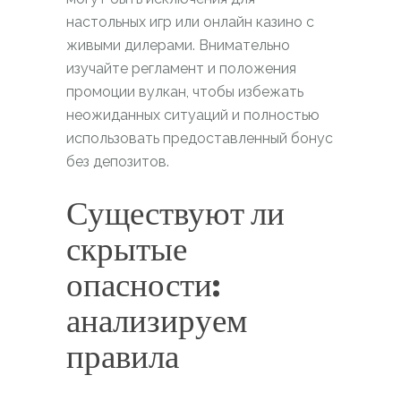
настольных игр или онлайн казино с
живыми дилерами. Внимательно
изучайте регламент и положения
промоции вулкан, чтобы избежать
неожиданных ситуаций и полностью
использовать предоставленный бонус
без депозитов.
Существуют ли
скрытые
опасности:
анализируем
правила