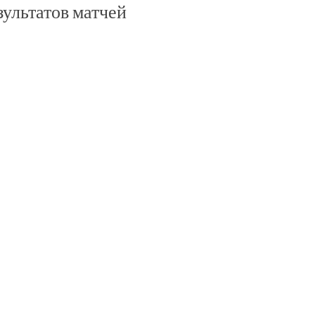
ультатов матчей