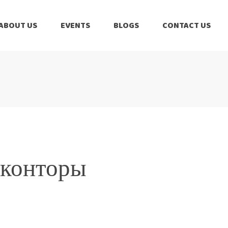
ABOUT US
EVENTS
BLOGS
CONTACT US
 конторы