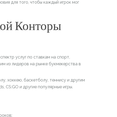
ловия для того, чтобы каждый игрок мог
кой Конторы
спектр услуг по ставкам на спорт,
ним из лидеров на рынке букмекерства в
лу, хоккею, баскетболу, теннису и другим
s, CS:GO и другие популярные игры.
роков: