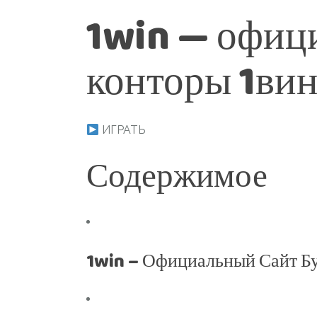
1win — офиц
конторы 1ви
ИГРАТЬ
Содержимое
1win – Официальный Сайт Б