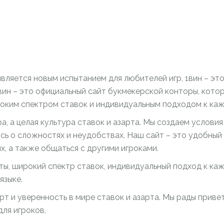
 является новым испытанием для любителей игр, 1вин – эт
ин – это официальный сайт букмекерской конторы, котор
оким спектром ставок и индивидуальным подходом к каж
а, а целая культура ставок и азарта. Мы создаем условия
сь о сложностях и неудобствах. Наш сайт – это удобный
, а также общаться с другими игроками.
ы, широкий спектр ставок, индивидуальный подход к ка
языке.
орт и уверенность в мире ставок и азарта. Мы рады прив
для игроков.