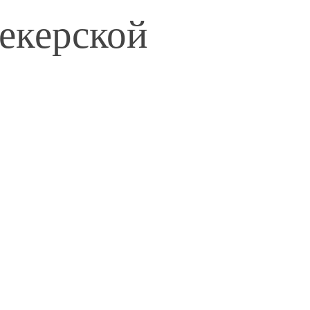
екерской