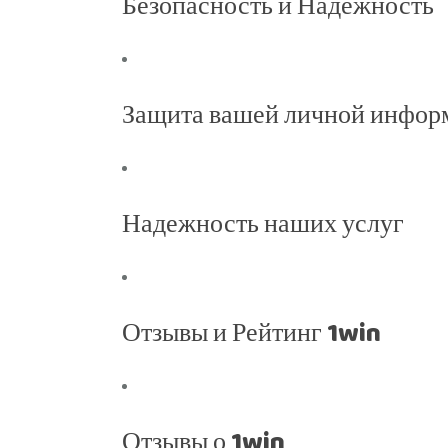
Безопасность и Надежность
Защита вашей личной инфор
Надежность наших услуг
Отзывы и Рейтинг 1win
Отзывы о 1win