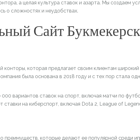
онтора, а целая культура ставок и азарта. Мы создаем ус
сь о сложностях и неудобствах.
ьный Сайт Букмекерс
й конторы, которая предлагает своим клиентам широкий 
Компания была основана в 2018 году и с тех пор стала од
 000 вариантов ставок на спорт, включая матчи по футбо
 ставки на киберспорт, включая Dota 2, League of Legend
ко преимуществ, которые делают ее популярной среди иг