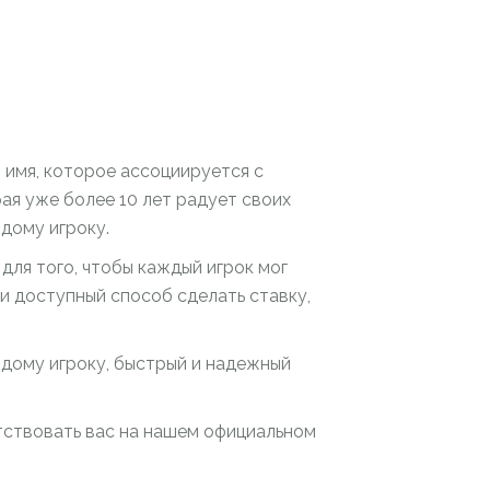
о имя, которое ассоциируется с
ая уже более 10 лет радует своих
дому игроку.
 для того, чтобы каждый игрок мог
 и доступный способ сделать ставку,
ждому игроку, быстрый и надежный
етствовать вас на нашем официальном