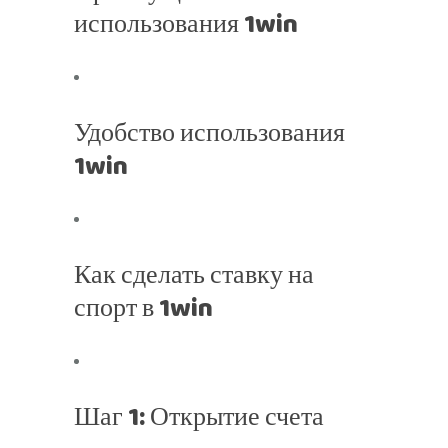
использования 1win
Удобство использования
1win
Как сделать ставку на
спорт в 1win
Шаг 1: Открытие счета