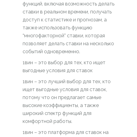
функций, включая возможность делать
ставки в реальном времени, получать
доступ к статистике и прогнозам, а
также использовать функцию
“многофакторной” ставки, которая
позволяет делать ставки на несколько
событий одновременно.
1вин – это выбор для тех, кто ищет
выгодные условия для ставок
1вин – это лучший выбор для тех, кто
ищет выгодные условия для ставок,
потому что он предлагает самые
высокие коэффициенты, а также
широкий спектр функций для
комфортной работы.
1вин – это платформа для ставок на