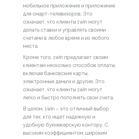
мобильное приложение и приложение
для смарт-телевизоров. Это
означает, что клиенты 1win могут
делать ставки и управлять своими
счетами в любое время и из любого
места.
Кроме того, 1win предлагает своим
клиентам несколько способов оплаты,
включая банковские карты,
электронные деньги и другие. Это
означает, что клиенты 1win могут
легко и быстро пополнять свои счета.
В целом, 1win – это отличный выбор
для тех, кто ищет надежную и
удобную букмекерскую контору. С
высоким коэффициентом, широким