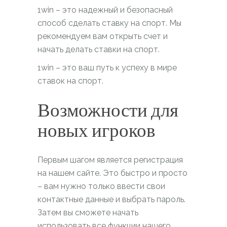
1win – это надежный и безопасный
способ сделать ставку на спорт. Мы
рекомендуем вам открыть счет и
начать делать ставки на спорт.
1win – это ваш путь к успеху в мире
ставок на спорт.
Возможности для
новых игроков
Первым шагом является регистрация
на нашем сайте. Это быстро и просто
– вам нужно только ввести свои
контактные данные и выбрать пароль.
Затем вы сможете начать
использовать все функции нашего