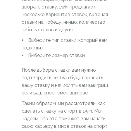
выбрать ставку. 1win предлагает
несколько вариантов ставок, включая
ставки на победу, ничью, количество
забитых голов и другие.
Выберите тип ставки, который вам
подходит.
Выберите размер ставки.
После выбора ставки вам нужно
подтвердить ее. 1win будет хранить
вашу ставку и начислять вам выигрыш,
если ваш спортсмен выиграет.
Таким образом, мы рассмотрели, как
сделать ставку на спорт в 1win. Мы
надеем, что это поможет вам начать
свою карьеру в мире ставок на спорт.