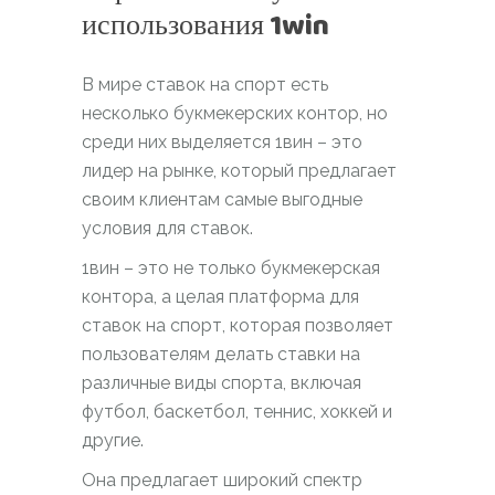
использования 1win
В мире ставок на спорт есть
несколько букмекерских контор, но
среди них выделяется 1вин – это
лидер на рынке, который предлагает
своим клиентам самые выгодные
условия для ставок.
1вин – это не только букмекерская
контора, а целая платформа для
ставок на спорт, которая позволяет
пользователям делать ставки на
различные виды спорта, включая
футбол, баскетбол, теннис, хоккей и
другие.
Она предлагает широкий спектр