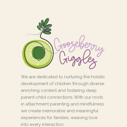
We are dedicated to nurturing the holistic
development of children through diverse,
enriching content and fostering deep
parent-child connections. With our roots
in attachment parenting and mindfulness,
we create memorable and meaningful
experiences for families, weaving love
into every interaction.