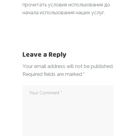
прочитать условия использования до
начала использования наших услуг.
Leave a Reply
Your email address will not be published.
Required fields are marked
*