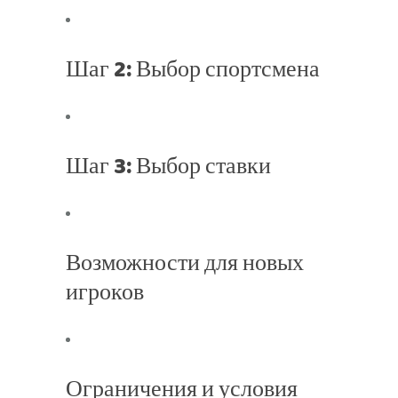
Шаг 2: Выбор спортсмена
Шаг 3: Выбор ставки
Возможности для новых
игроков
Ограничения и условия