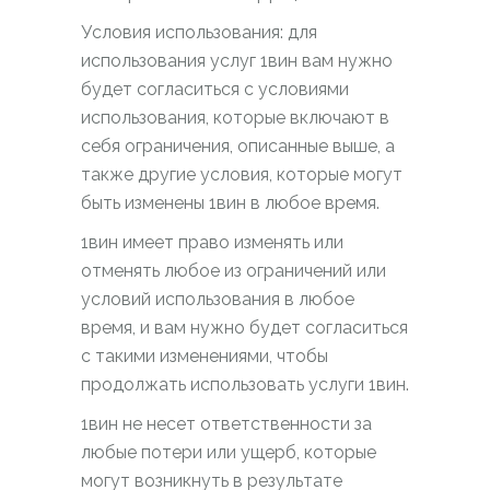
Условия использования: для
использования услуг 1вин вам нужно
будет согласиться с условиями
использования, которые включают в
себя ограничения, описанные выше, а
также другие условия, которые могут
быть изменены 1вин в любое время.
1вин имеет право изменять или
отменять любое из ограничений или
условий использования в любое
время, и вам нужно будет согласиться
с такими изменениями, чтобы
продолжать использовать услуги 1вин.
1вин не несет ответственности за
любые потери или ущерб, которые
могут возникнуть в результате